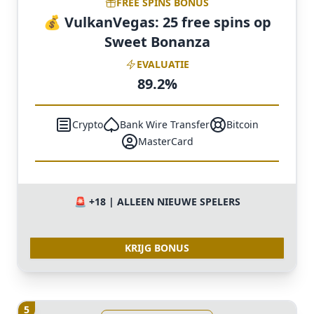
FREE SPINS BONUS
💰 VulkanVegas: 25 free spins op
Sweet Bonanza
EVALUATIE
89.2%
Crypto
Bank Wire Transfer
Bitcoin
MasterCard
🚨 +18 | ALLEEN NIEUWE SPELERS
KRIJG BONUS
5