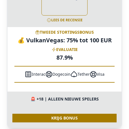
LEES DE RECENSIE
TWEEDE STORTINGSBONUS
💰 VulkanVegas: 75% tot 100 EUR
EVALUATIE
87.9%
Interac
Dogecoin
Tether
Visa
🚨 +18 | ALLEEN NIEUWE SPELERS
KRIJG BONUS