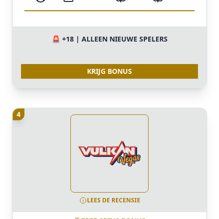
🚨 +18 | ALLEEN NIEUWE SPELERS
KRIJG BONUS
4
LEES DE RECENSIE