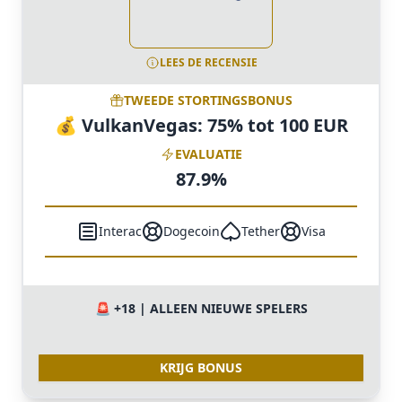
LEES DE RECENSIE
TWEEDE STORTINGSBONUS
💰 VulkanVegas: 75% tot 100 EUR
EVALUATIE
87.9%
Interac
Dogecoin
Tether
Visa
🚨 +18 | ALLEEN NIEUWE SPELERS
KRIJG BONUS