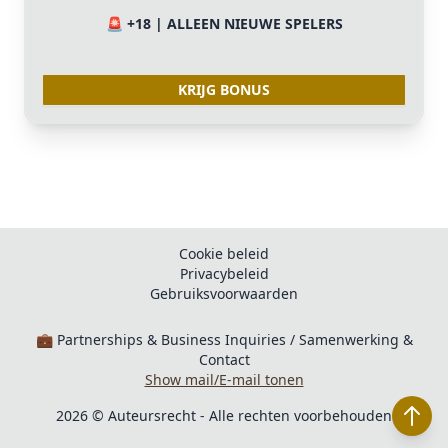
🚨 +18 | ALLEEN NIEUWE SPELERS
KRIJG BONUS
Cookie beleid
Privacybeleid
Gebruiksvoorwaarden
💼 Partnerships & Business Inquiries / Samenwerking &
Contact
Show mail/E-mail tonen
2026 © Auteursrecht - Alle rechten voorbehouden