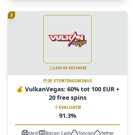
3
LEES DE RECENSIE
3E STORTINGSBONUS
💰 VulkanVegas: 60% tot 100 EUR +
20 free spins
EVALUATIE
91.3%
Skrill
Bitcoin Cash
Toncoin
Tether